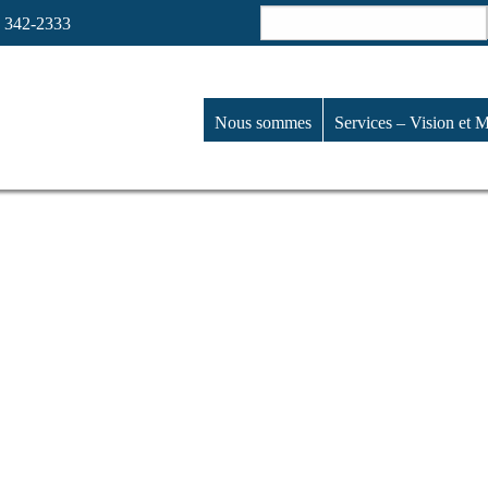
Search
4 342-2333
for:
Nous sommes
Services – Vision et M