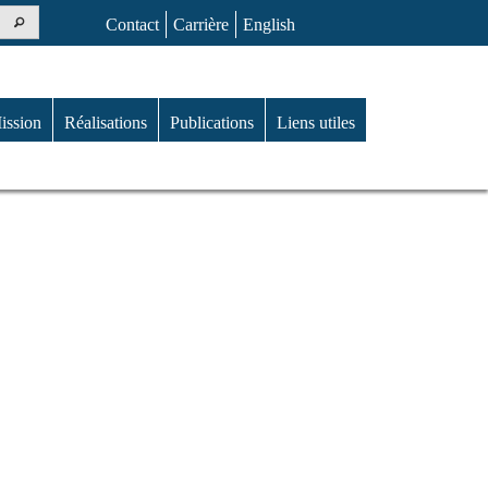
Contact
Carrière
English
ission
Réalisations
Publications
Liens utiles