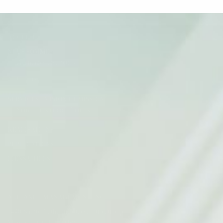
ACCUEIL
NOUS SOMMES
Avantages distinctifs
Clients
SERVICES – VISION ET MISSION
Séminaires et conférences
RÉALISATIONS
PUBLICATIONS
LIENS UTILES
ALLIANCE MANAGEMENT INC.
1440 Sainte-Catherine Ouest, bureau 515
Montréal, QC H3G 1R8