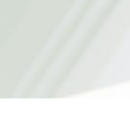
T 514 342-2333
F 514 342-2330
info@alliance-management.qc.ca
Denis Tremblay
Président et Associé principal
514 342-2333 poste 227
dtremblay@alliance-management.qc.ca
Copyright 2026 Alliance Management Inc. | Tous droits réservés