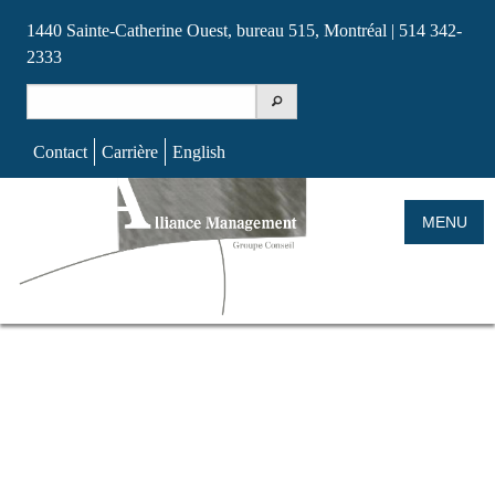
1440 Sainte-Catherine Ouest, bureau 515, Montréal | 514 342-
2333
Search
for:
Contact
Carrière
English
Skip
to
MENU
content