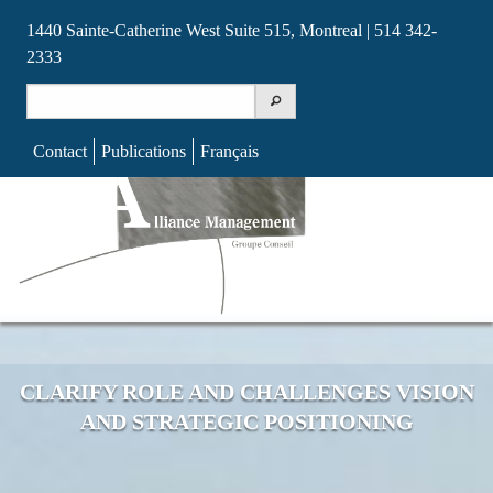
1440 Sainte-Catherine West Suite 515, Montreal | 514 342-
2333
Search
for:
Contact
Publications
Français
Skip
to
content
CLARIFY ROLE AND CHALLENGES VISION
AND STRATEGIC POSITIONING