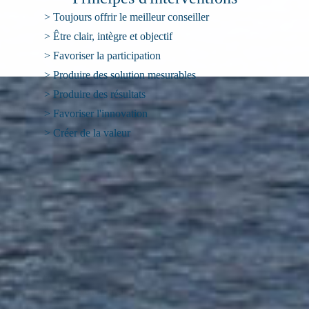
> Toujours offrir le meilleur conseiller
> Être clair, intègre et objectif
> Favoriser la participation
> Produire des solution mesurables
> Produire des résultats
HOME
> Favoriser l'innovation
> Créer de la valeur
ALLIANCE MANAGEMENT INC.
1440 Sainte-Catherine West, Suite 515
Montreal, QC H3G 1R8
T 514 342-2333
F 514 342-2330
info@alliance-management.qc.ca
Denis Tremblay
Président et Associé principal
514 342-2333 poste 227