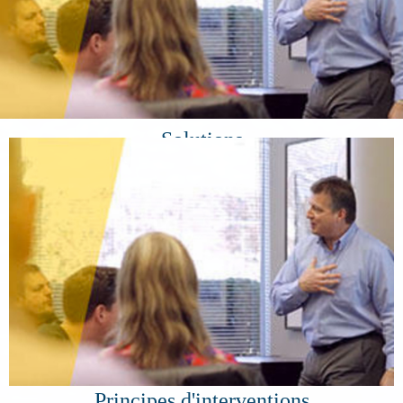
> Industrie Canada
> Sûreté du Québec
> Hydro-Québec
Solutions
> Apprendre les meilleures pratiques
> Comprendre les systèmes en place
> Évaluer les connaissances
> Élaborer un plan d'action
> Énoncer les résultats attendus
> Établir les rôles et les contributions
> Implanter les changements souhaités
> Atteindre des résultats mesurables
Principes d'interventions