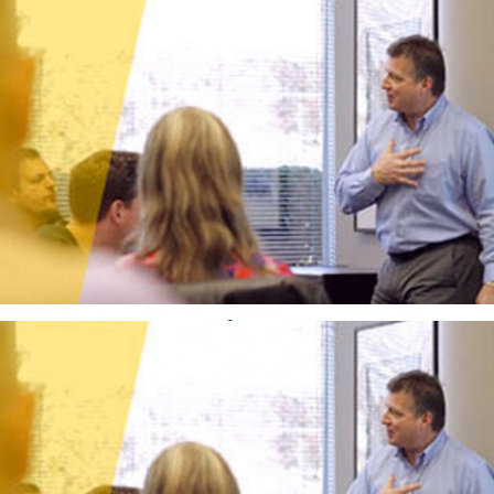
Clients
> Ministère de la justice du Québec
> Ministère des ressources naturelles
> RAMQ
> Ville de Montréal
> Cirque du Soleil