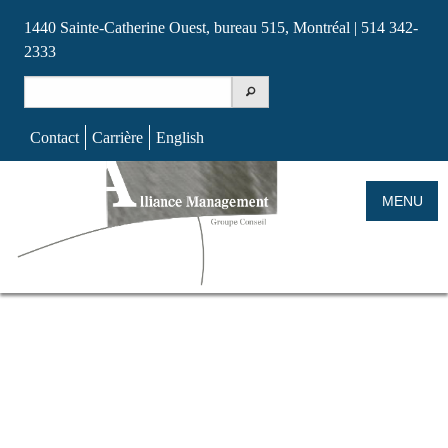
1440 Sainte-Catherine Ouest, bureau 515, Montréal | 514 342-
2333
Search
for:
Contact
Carrière
English
Skip
to
MENU
content